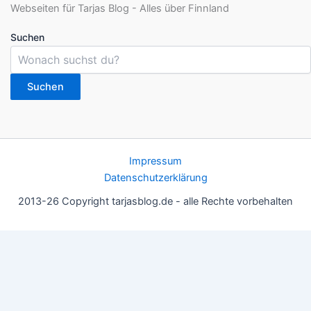
Suchen
Suchen
Impressum
Datenschutzerklärung
2013-26 Copyright tarjasblog.de - alle Rechte vorbehalten
Wir nutzen Cookies für ein gutes Nutzererlebnis, einige sind
essentiell, andere helfen uns, die Inhalte der Seite zu optimieren.
Du kannst die Einstellungen jederzeit deinen Wünschen
anpassen.
OK
Einstellungen
Datenschutz
Never ever