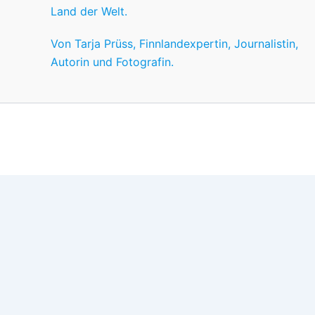
Land der Welt.
Von Tarja Prüss, Finnlandexpertin, Journalistin,
Autorin und Fotografin.
Wir nutzen Cookies für ein gutes Nutzererlebnis, einige sind
Wünschen anpassen.
OK
Einstellungen
Datenschutz
Never ever
Schließen