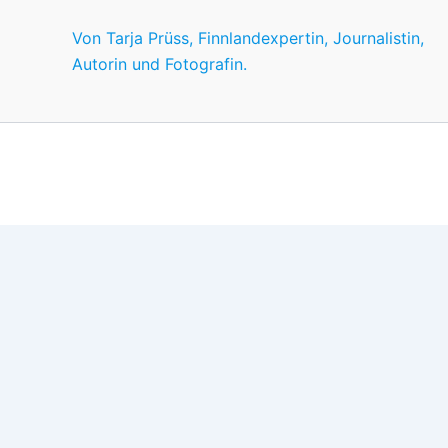
Von Tarja Prüss, Finnlandexpertin, Journalistin,
Autorin und Fotografin.
Wir nutzen Cookies für ein gutes Nutzererlebnis, einige sind
Wünschen anpassen.
OK
Einstellungen
Datenschutz
Never ever
Schließen
Privacy Overview