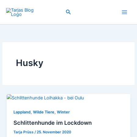
Zum
Inhalt
Suchen
springen
Husky
,
,
Lappland
Wilde Tiere
Winter
Schlittenhunde im Lockdown
Tarja Prüss
/
25. November 2020