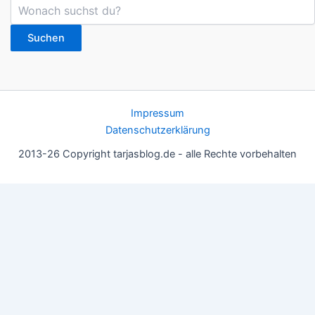
Suchen
Impressum
Datenschutzerklärung
2013-26 Copyright tarjasblog.de - alle Rechte vorbehalten
Wir nutzen Cookies für ein gutes Nutzererlebnis, einige sind
essentiell, andere helfen uns, die Inhalte der Seite zu optimieren.
Du kannst die Einstellungen jederzeit deinen Wünschen
anpassen.
OK
Einstellungen
Datenschutz
Never ever