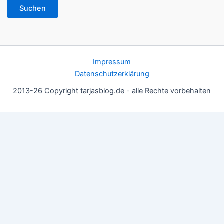
Suchen
Impressum
Datenschutzerklärung
2013-26 Copyright tarjasblog.de - alle Rechte vorbehalten
Wir nutzen Cookies für ein gutes Nutzererlebnis, einige sind
essentiell, andere helfen uns, die Inhalte der Seite zu optimieren.
Du kannst die Einstellungen jederzeit deinen Wünschen
anpassen.
OK
Einstellungen
Datenschutz
Never ever
Schließen