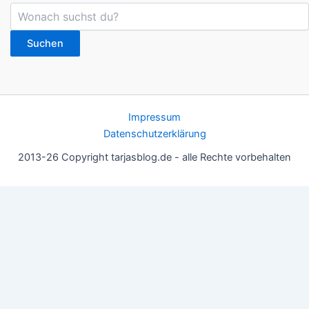
Suchen
Impressum
Datenschutzerklärung
2013-26 Copyright tarjasblog.de - alle Rechte vorbehalten
Wir nutzen Cookies für ein gutes Nutzererlebnis, einige sind
essentiell, andere helfen uns, die Inhalte der Seite zu optimieren.
Du kannst die Einstellungen jederzeit deinen Wünschen
anpassen.
OK
Einstellungen
Datenschutz
Never ever