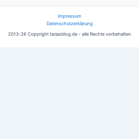
Impressum
Datenschutzerklärung
2013-26 Copyright tarjasblog.de - alle Rechte vorbehalten
Wir nutzen Cookies für ein gutes Nutzererlebnis, einige sind
essentiell, andere helfen uns, die Inhalte der Seite zu optimieren.
Du kannst die Einstellungen jederzeit deinen Wünschen
anpassen.
OK
Einstellungen
Datenschutz
Never ever
Schließen
Privacy Overview
This website uses cookies to improve your experience while you
navigate through the website. Out of these, the cookies that are