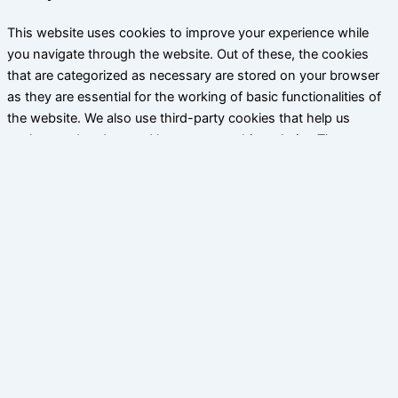
This website uses cookies to improve your experience while
you navigate through the website. Out of these, the cookies
that are categorized as necessary are stored on your browser
as they are essential for the working of basic functionalities of
the website. We also use third-party cookies that help us
analyze and understand how you use this website. These
cookies will be stored in your browser only with your consent.
You also have the option to opt-out of these cookies. But
opting out of some of these cookies may affect your browsing
experience.
Notwendige Cookies
Notwendige Cookies
immer aktiv
Notwendige Cookies sind für das einwandfreie Funktionieren
der Website absolut notwendig. Diese Kategorie umfasst nur
Cookies, die grundlegende Funktionalitäten und
Sicherheitsmerkmale der Website gewährleisten. Diese Cookies
speichern keine persönlichen Informationen.