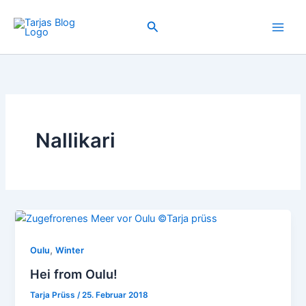
Zum
Inhalt
Suchen
springen
Nallikari
,
Oulu
Winter
Hei from Oulu!
Tarja Prüss
/
25. Februar 2018