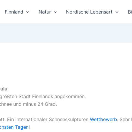
Finnland
Natur
Nordische Lebensart
B
ulu
!
nftgrößten Stadt Finnlands angekommen.
chnee und minus 24 Grad.
att. Ein internationaler Schneeskulpturen
Wettbewerb
. Sehr
ächsten Tagen
!