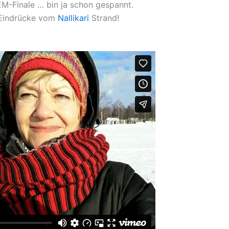
 EM-Finale … bin ja schon gespannt.
 Eindrücke vom
Nallikari
Strand!