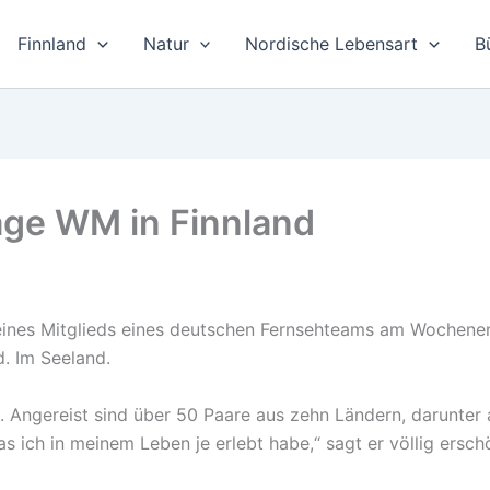
Finnland
Natur
Nordische Lebensart
B
age WM in Finnland
h eines Mitglieds eines deutschen Fernsehteams am Wochen
d. Im Seeland.
ht). Angereist sind über 50 Paare aus zehn Ländern, darunt
 ich in meinem Leben je erlebt habe,“ sagt er völlig ersc