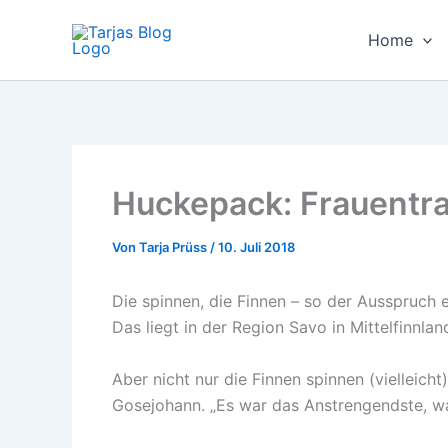
Zum
Inhalt
Home
springen
Huckepack: Frauentr
Von
Tarja Prüss
/
10. Juli 2018
Die spinnen, die Finnen – so der Ausspruc
Das liegt in der Region Savo in Mittelfinnlan
Aber nicht nur die Finnen spinnen (vielleic
Gosejohann. „Es war das Anstrengendste, was