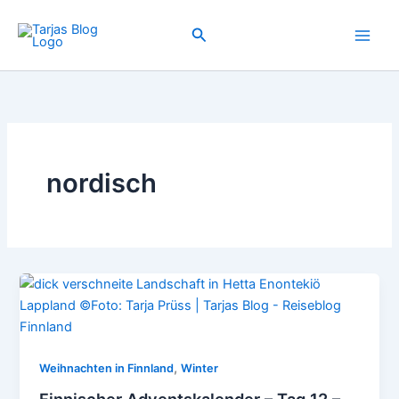
Zum
Inhalt
Suchen
springen
nordisch
,
Weihnachten in Finnland
Winter
Finnischer Adventskalender – Tag 12 –