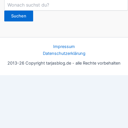
Suchen
Impressum
Datenschutzerklärung
2013-26 Copyright tarjasblog.de - alle Rechte vorbehalten
Wir nutzen Cookies für ein gutes Nutzererlebnis, einige sind
essentiell, andere helfen uns, die Inhalte der Seite zu optimieren.
Du kannst die Einstellungen jederzeit deinen Wünschen
anpassen.
OK
Einstellungen
Datenschutz
Never ever