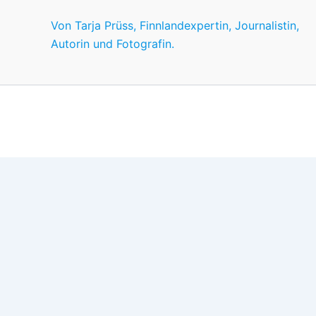
Von Tarja Prüss, Finnlandexpertin, Journalistin,
Autorin und Fotografin.
Wir nutzen Cookies für ein gutes Nutzererlebnis, einige sind
Wünschen anpassen.
OK
Einstellungen
Datenschutz
Never ever
Schließen
Privacy Overview