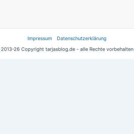
Impressum
Datenschutzerklärung
2013-26 Copyright tarjasblog.de - alle Rechte vorbehalten
 essentiell, andere helfen uns, die Inhalte der Seite zu opt
e you navigate through the website. Out of these, the cook