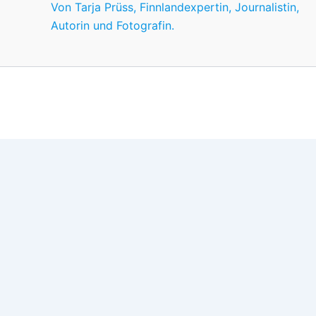
Von Tarja Prüss, Finnlandexpertin, Journalistin,
Autorin und Fotografin.
Wir nutzen Cookies für ein gutes Nutzererlebnis, einige sind
Wünschen anpassen.
OK
Einstellungen
Datenschutz
Never ever
Schließen
Privacy Overview
This website uses cookies to improve your experience whil