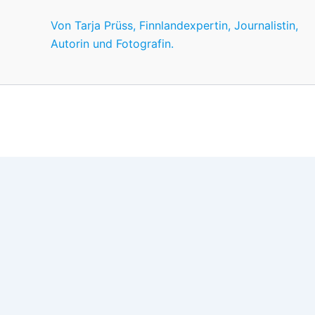
Von Tarja Prüss, Finnlandexpertin, Journalistin,
Autorin und Fotografin.
Wir nutzen Cookies für ein gutes Nutzererlebnis, einige sind
Wünschen anpassen.
OK
Einstellungen
Datenschutz
Never ever
Schließen
Privacy Overview