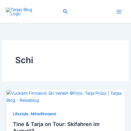
Zum
Inhalt
Suchen
springen
Schi
,
Lifestyle
Mittelfinnland
Tine & Tarja on Tour: Skifahren im
August?