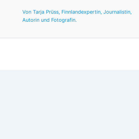
Von Tarja Prüss, Finnlandexpertin, Journalistin,
Autorin und Fotografin.
Wir nutzen Cookies für ein gutes Nutzererlebnis, einige sind
Wünschen anpassen.
OK
Einstellungen
Datenschutz
Never ever
Schließen
Privacy Overview