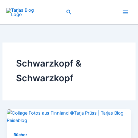
Zum
Inhalt
Suchen
springen
Schwarzkopf &
Schwarzkopf
Bücher