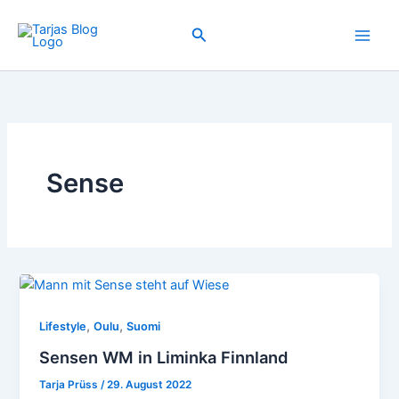
Zum
Inhalt
Suchen
springen
Sense
,
,
Lifestyle
Oulu
Suomi
Sensen WM in Liminka Finnland
Tarja Prüss
/
29. August 2022