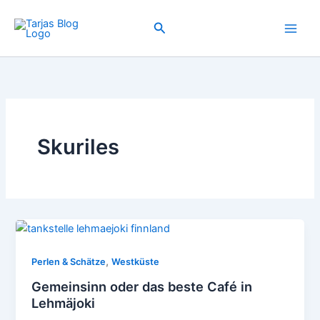
Zum
Inhalt
Suchen
springen
Skuriles
,
Perlen & Schätze
Westküste
Gemeinsinn oder das beste Café in
Lehmäjoki