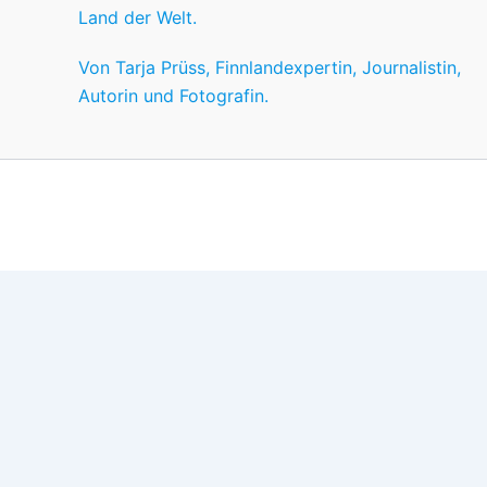
Land der Welt.
Von Tarja Prüss, Finnlandexpertin, Journalistin,
Autorin und Fotografin.
Wir nutzen Cookies für ein gutes Nutzererlebnis, einige sind
Wünschen anpassen.
OK
Einstellungen
Datenschutz
Never ever
Schließen