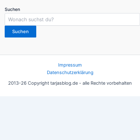
Suchen
Suchen
Impressum
Datenschutzerklärung
2013-26 Copyright tarjasblog.de - alle Rechte vorbehalten
Wir nutzen Cookies für ein gutes Nutzererlebnis, einige sind
essentiell, andere helfen uns, die Inhalte der Seite zu optimieren.
Du kannst die Einstellungen jederzeit deinen Wünschen
anpassen.
OK
Einstellungen
Datenschutz
Never ever