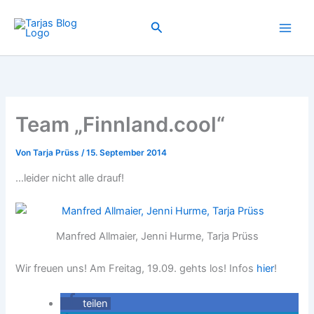
Zum
Inhalt
Suchen
springen
Team „Finnland.cool“
Von
Tarja Prüss
/
15. September 2014
…leider nicht alle drauf!
Manfred Allmaier, Jenni Hurme, Tarja Prüss
Wir freuen uns! Am Freitag, 19.09. gehts los! Infos
hier
!
teilen