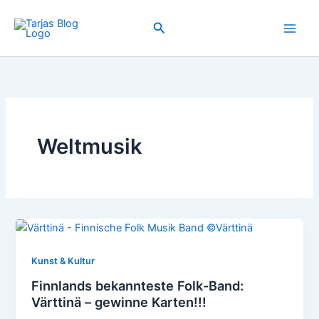
Zum
Inhalt
Suchen
springen
Weltmusik
Kunst & Kultur
Finnlands bekannteste Folk-Band:
Värttinä – gewinne Karten!!!