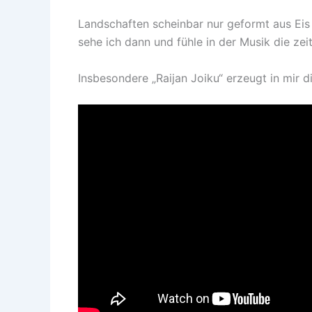
Landschaften scheinbar nur geformt aus Ei
sehe ich dann und fühle in der Musik die zei
Insbesondere „Raijan Joiku“ erzeugt in mir di