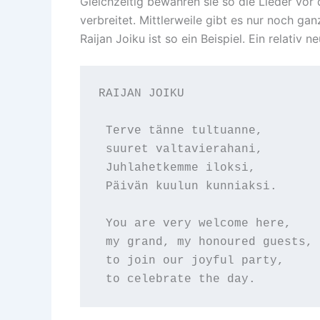
Gleichzeitig bewahren sie so die Lieder vo
verbreitet. Mittlerweile gibt es nur noch 
Raijan Joiku ist so ein Beispiel. Ein relativ 
RAIJAN JOIKU

 Terve tänne tultuanne,

 suuret valtavierahani,

 Juhlahetkemme iloksi,

 Päivän kuulun kunniaksi.

 You are very welcome here,

 my grand, my honoured guests,

 to join our joyful party,

 to celebrate the day.