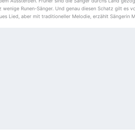
r dem Aussterben. Früher sind die Sänger durchs Land gezo
ganz wenige Runen-Sänger. Und genau diesen Schatz gilt es
neues Lied, aber mit traditioneller Melodie, erzählt Sängerin 