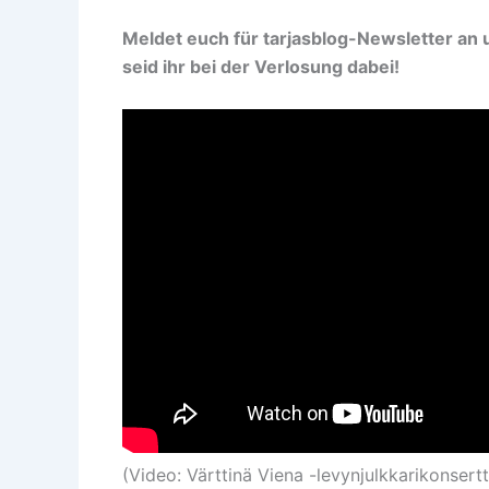
Meldet euch für tarjasblog-Newsletter an
seid ihr bei der Verlosung dabei!
(Video: Värttinä Viena -levynjulkkarikonsertti