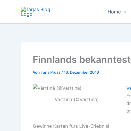
Zum
Inhalt
Home
springen
Finnlands bekannteste
Von
Tarja Prüss
/
16. Dezember 2016
Vä
Fo
Värttinä (©Värttinä)
dr
pr
Gewinne Karten fürs Live-Erlebnis!