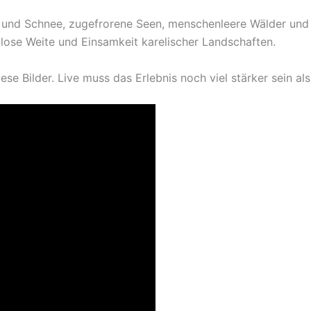
s und Schnee, zugefrorene Seen, menschenleere Wälder und
tlose Weite und Einsamkeit karelischer Landschaften.
ese Bilder. Live muss das Erlebnis noch viel stärker sein al