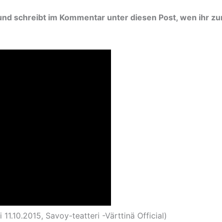
 und schreibt im Kommentar unter diesen Post, wen ihr 
 11.10.2015, Savoy-teatteri -Värttinä Official)