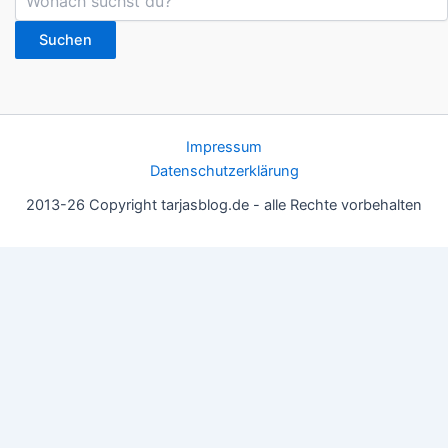
Suchen
Impressum
Datenschutzerklärung
2013-26 Copyright tarjasblog.de - alle Rechte vorbehalten
Wir nutzen Cookies für ein gutes Nutzererlebnis, einige sind
essentiell, andere helfen uns, die Inhalte der Seite zu optimieren.
Du kannst die Einstellungen jederzeit deinen Wünschen
anpassen.
OK
Einstellungen
Datenschutz
Never ever