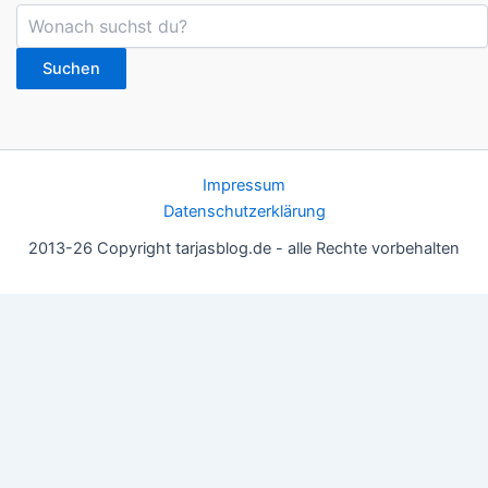
Suchen
Impressum
Datenschutzerklärung
2013-26 Copyright tarjasblog.de - alle Rechte vorbehalten
Wir nutzen Cookies für ein gutes Nutzererlebnis, einige sind
essentiell, andere helfen uns, die Inhalte der Seite zu optimieren.
Du kannst die Einstellungen jederzeit deinen Wünschen
anpassen.
OK
Einstellungen
Datenschutz
Never ever