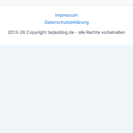
Impressum
Datenschutzerklärung
2013-26 Copyright tarjasblog.de - alle Rechte vorbehalten
Wir nutzen Cookies für ein gutes Nutzererlebnis, einige sind
essentiell, andere helfen uns, die Inhalte der Seite zu optimieren.
Du kannst die Einstellungen jederzeit deinen Wünschen
anpassen.
OK
Einstellungen
Datenschutz
Never ever
Schließen
Privacy Overview
This website uses cookies to improve your experience while you
navigate through the website. Out of these, the cookies that are