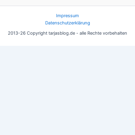
Impressum
Datenschutzerklärung
2013-26 Copyright tarjasblog.de - alle Rechte vorbehalten
Wir nutzen Cookies für ein gutes Nutzererlebnis, einige sind
essentiell, andere helfen uns, die Inhalte der Seite zu optimieren.
Du kannst die Einstellungen jederzeit deinen Wünschen
anpassen.
OK
Einstellungen
Datenschutz
Never ever
Schließen
Privacy Overview
This website uses cookies to improve your experience while you
navigate through the website. Out of these, the cookies that are