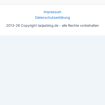
Impressum
Datenschutzerklärung
2013-26 Copyright tarjasblog.de - alle Rechte vorbehalten
Wir nutzen Cookies für ein gutes Nutzererlebnis, einige sind
essentiell, andere helfen uns, die Inhalte der Seite zu optimieren.
Du kannst die Einstellungen jederzeit deinen Wünschen
anpassen.
OK
Einstellungen
Datenschutz
Never ever
Schließen
Privacy Overview
This website uses cookies to improve your experience while you
navigate through the website. Out of these, the cookies that are