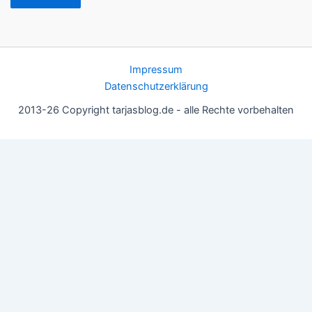
Impressum
Datenschutzerklärung
2013-26 Copyright tarjasblog.de - alle Rechte vorbehalten
Wir nutzen Cookies für ein gutes Nutzererlebnis, einige sind
essentiell, andere helfen uns, die Inhalte der Seite zu optimieren.
Du kannst die Einstellungen jederzeit deinen Wünschen
anpassen.
OK
Einstellungen
Datenschutz
Never ever
Schließen
Privacy Overview