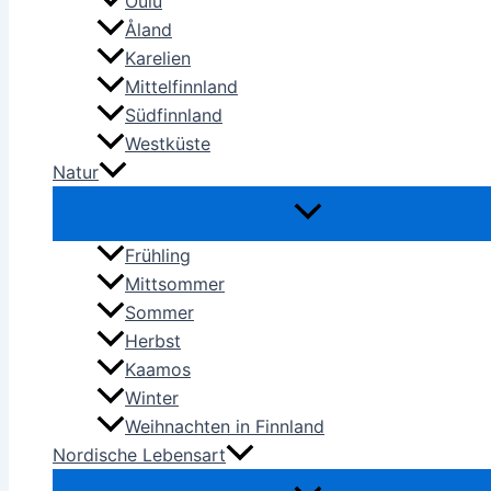
Oulu
Åland
Karelien
Mittelfinnland
Südfinnland
Westküste
Natur
Frühling
Mittsommer
Sommer
Herbst
Kaamos
Winter
Weihnachten in Finnland
Nordische Lebensart