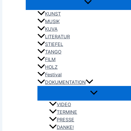
KUNST
MUSIK
KUVA
LITERATUR
STIEFEL
TANGO
FILM
HOLZ
Festival
DOKUMENTATION
VIDEO
TERMINE
PRESSE
DANKE!