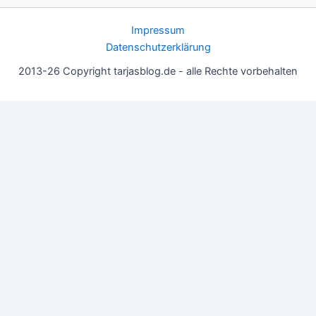
Impressum
Datenschutzerklärung
2013-26 Copyright tarjasblog.de - alle Rechte vorbehalten
Wir nutzen Cookies für ein gutes Nutzererlebnis, einige sind
essentiell, andere helfen uns, die Inhalte der Seite zu optimieren.
Du kannst die Einstellungen jederzeit deinen Wünschen
anpassen.
OK
Einstellungen
Datenschutz
Never ever
Schließen
Privacy Overview
This website uses cookies to improve your experience while you
navigate through the website. Out of these, the cookies that are