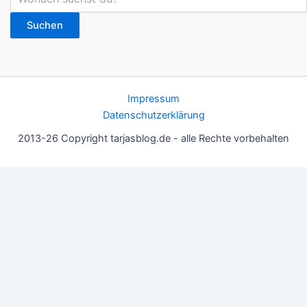
Suchen
Impressum
Datenschutzerklärung
2013-26 Copyright tarjasblog.de - alle Rechte vorbehalten
Wir nutzen Cookies für ein gutes Nutzererlebnis, einige sind
essentiell, andere helfen uns, die Inhalte der Seite zu optimieren.
Du kannst die Einstellungen jederzeit deinen Wünschen
anpassen.
OK
Einstellungen
Datenschutz
Never ever