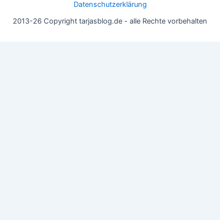
Datenschutzerklärung
2013-26 Copyright tarjasblog.de - alle Rechte vorbehalten
Wir nutzen Cookies für ein gutes Nutzererlebnis, einige sind
essentiell, andere helfen uns, die Inhalte der Seite zu optimieren.
Du kannst die Einstellungen jederzeit deinen Wünschen
anpassen.
OK
Einstellungen
Datenschutz
Never ever
Schließen
Privacy Overview
This website uses cookies to improve your experience while you
navigate through the website. Out of these, the cookies that are
categorized as necessary are stored on your browser as they are
essential for the working of basic functionalities of the website.