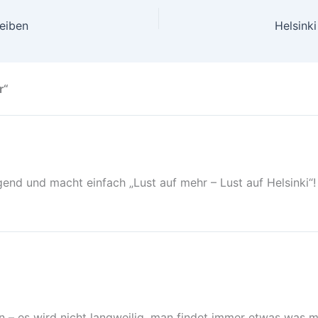
reiben
Helsink
r“
gend und macht einfach „Lust auf mehr – Lust auf Helsinki“!
– es wird nicht langweilig, man findet immer etwas was m