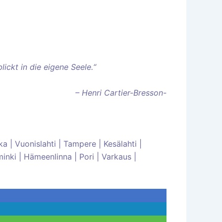
ickt in die eigene Seele.“
– Henri Cartier-Bresson-
ka | Vuonislahti | Tampere | Kesälahti |
minki | Hämeenlinna | Pori | Varkaus |