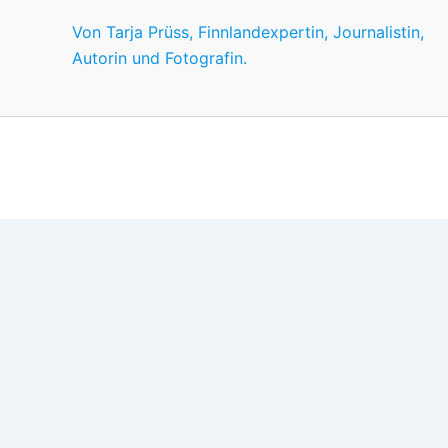
Von Tarja Prüss, Finnlandexpertin, Journalistin,
Autorin und Fotografin.
Wir nutzen Cookies für ein gutes Nutzererlebnis, einige sind
Wünschen anpassen.
OK
Einstellungen
Datenschutz
Never ever
Schließen
Privacy Overview