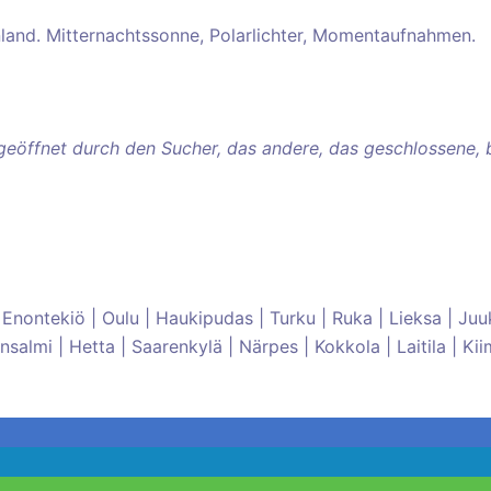
nland. Mitternachtssonne, Polarlichter, Momentaufnahmen.
eöffnet durch den Sucher, das andere, das geschlossene, bl
o| Enontekiö | Oulu | Haukipudas | Turku | Ruka | Lieksa | Juu
almi | Hetta | Saarenkylä | Närpes | Kokkola | Laitila | Kii