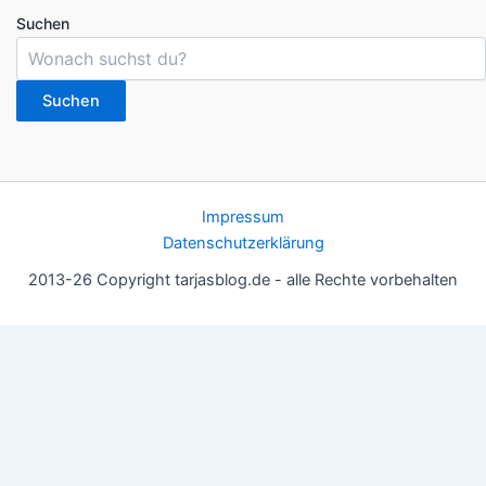
Suchen
Suchen
Impressum
Datenschutzerklärung
2013-26 Copyright tarjasblog.de - alle Rechte vorbehalten
Wir nutzen Cookies für ein gutes Nutzererlebnis, einige sind
essentiell, andere helfen uns, die Inhalte der Seite zu optimieren.
Du kannst die Einstellungen jederzeit deinen Wünschen
anpassen.
OK
Einstellungen
Datenschutz
Never ever