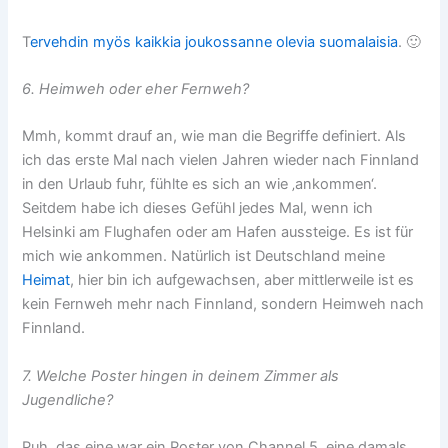
T
ervehdin
myös
kaikkia
joukossanne
olevia
suomalaisia
. 🙂
6. Heimweh oder eher Fernweh?
Mmh, kommt drauf an, wie man die Begriffe definiert. Als
ich das erste Mal nach vielen Jahren wieder nach Finnland
in den Urlaub fuhr, fühlte es sich an wie ‚ankommen‘.
Seitdem habe ich dieses Gefühl jedes Mal, wenn ich
Helsinki am Flughafen oder am Hafen aussteige. Es ist für
mich wie ankommen. Natürlich ist Deutschland meine
Heimat
, hier bin ich aufgewachsen, aber mittlerweile ist es
kein Fernweh mehr nach Finnland, sondern Heimweh nach
Finnland.
7. Welche Poster hingen in deinem Zimmer als
Jugendliche?
Puh, das eine war ein Poster von Channel 5, eine damals