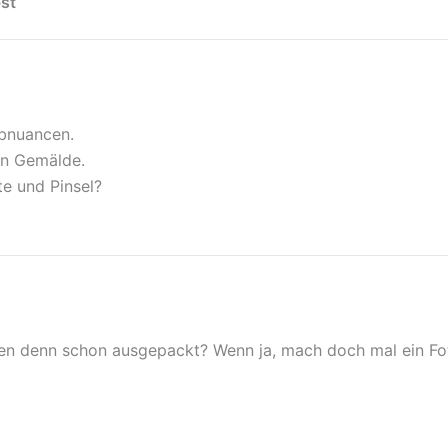
st“
rbnuancen.
in Gemälde.
te und Pinsel?
ien denn schon ausgepackt? Wenn ja, mach doch mal ein F