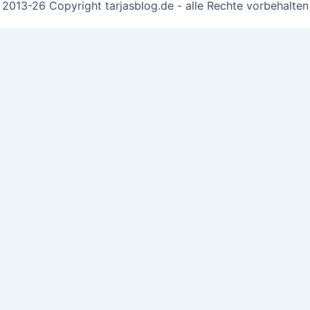
2013-26 Copyright tarjasblog.de - alle Rechte vorbehalten
 essentiell, andere helfen uns, die Inhalte der Seite zu opt
e you navigate through the website. Out of these, the cook
ctionalities of the website. We also use third-party cookie
 with your consent. You also have the option to opt-out of