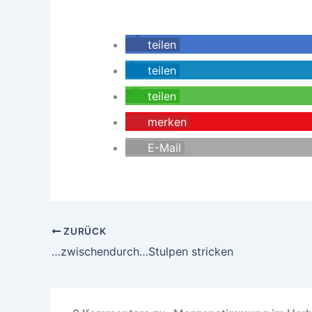
teilen
teilen
teilen
merken
E-Mail
ZURÜCK
…zwischendurch…Stulpen stricken