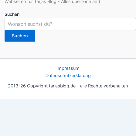
Suchen
Suchen
Impressum
Datenschutzerklärung
2013-26 Copyright tarjasblog.de - alle Rechte vorbehalten
Wir nutzen Cookies für ein gutes Nutzererlebnis, einige sind
essentiell, andere helfen uns, die Inhalte der Seite zu optimieren.
Du kannst die Einstellungen jederzeit deinen Wünschen
anpassen.
OK
Einstellungen
Datenschutz
Never ever