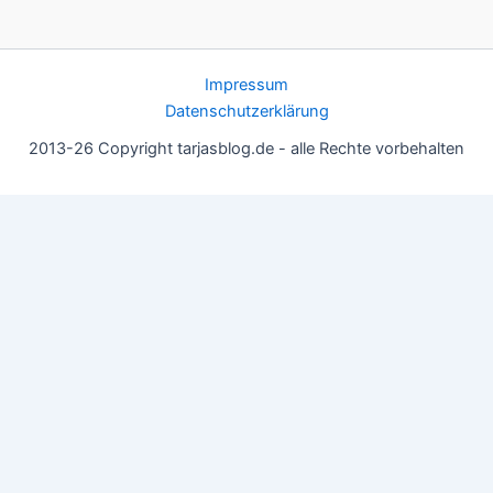
Impressum
Datenschutzerklärung
2013-26 Copyright tarjasblog.de - alle Rechte vorbehalten
Wir nutzen Cookies für ein gutes Nutzererlebnis, einige sind
essentiell, andere helfen uns, die Inhalte der Seite zu optimieren.
Du kannst die Einstellungen jederzeit deinen Wünschen
anpassen.
OK
Einstellungen
Datenschutz
Never ever
Schließen
Privacy Overview
This website uses cookies to improve your experience while you