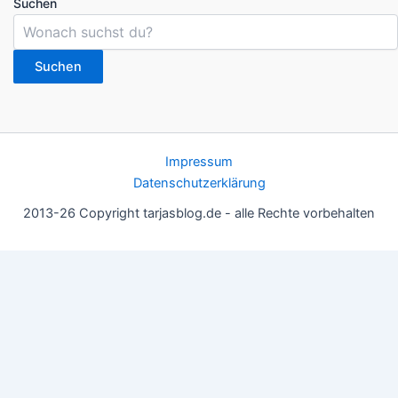
Suchen
Suchen
Impressum
Datenschutzerklärung
2013-26 Copyright tarjasblog.de - alle Rechte vorbehalten
Wir nutzen Cookies für ein gutes Nutzererlebnis, einige sind
essentiell, andere helfen uns, die Inhalte der Seite zu optimieren.
Du kannst die Einstellungen jederzeit deinen Wünschen
anpassen.
OK
Einstellungen
Datenschutz
Never ever