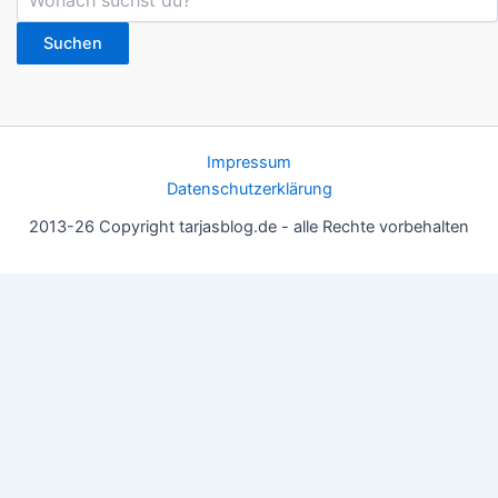
Suchen
Impressum
Datenschutzerklärung
2013-26 Copyright tarjasblog.de - alle Rechte vorbehalten
Wir nutzen Cookies für ein gutes Nutzererlebnis, einige sind
essentiell, andere helfen uns, die Inhalte der Seite zu optimieren.
Du kannst die Einstellungen jederzeit deinen Wünschen
anpassen.
OK
Einstellungen
Datenschutz
Never ever