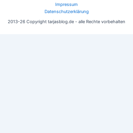
Impressum
Datenschutzerklärung
2013-26 Copyright tarjasblog.de - alle Rechte vorbehalten
Wir nutzen Cookies für ein gutes Nutzererlebnis, einige sind
essentiell, andere helfen uns, die Inhalte der Seite zu optimieren.
Du kannst die Einstellungen jederzeit deinen Wünschen
anpassen.
OK
Einstellungen
Datenschutz
Never ever
Schließen
Privacy Overview
This website uses cookies to improve your experience while you
navigate through the website. Out of these, the cookies that are
categorized as necessary are stored on your browser as they are