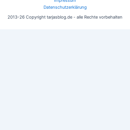
Impressum
Datenschutzerklärung
2013-26 Copyright tarjasblog.de - alle Rechte vorbehalten
Wir nutzen Cookies für ein gutes Nutzererlebnis, einige sind
essentiell, andere helfen uns, die Inhalte der Seite zu optimieren.
Du kannst die Einstellungen jederzeit deinen Wünschen
anpassen.
OK
Einstellungen
Datenschutz
Never ever
Schließen
Privacy Overview
This website uses cookies to improve your experience while you
navigate through the website. Out of these, the cookies that are
categorized as necessary are stored on your browser as they are
essential for the working of basic functionalities of the website.