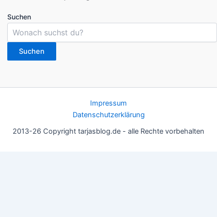
Suchen
Suchen
Impressum
Datenschutzerklärung
2013-26 Copyright tarjasblog.de - alle Rechte vorbehalten
Wir nutzen Cookies für ein gutes Nutzererlebnis, einige sind
essentiell, andere helfen uns, die Inhalte der Seite zu optimieren.
Du kannst die Einstellungen jederzeit deinen Wünschen
anpassen.
OK
Einstellungen
Datenschutz
Never ever