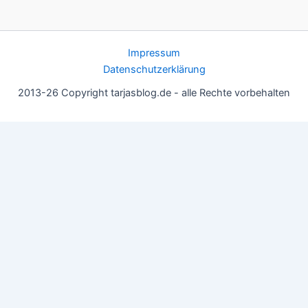
Impressum
Datenschutzerklärung
2013-26 Copyright tarjasblog.de - alle Rechte vorbehalten
Wir nutzen Cookies für ein gutes Nutzererlebnis, einige sind
essentiell, andere helfen uns, die Inhalte der Seite zu optimieren.
Du kannst die Einstellungen jederzeit deinen Wünschen
anpassen.
OK
Einstellungen
Datenschutz
Never ever
Schließen
Privacy Overview
This website uses cookies to improve your experience while you