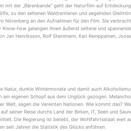
 mit der „Bärenbande“ geht der Naturfilm auf Entdeckungsr
fe, zu den seltenen Waldrentieren und segelnden Gleithörn
Ivo Nörenberg an den Aufnahmen für den Film. Sie verbrach
r Know-how gelangen ihnen äußerst seltene und spannende
on Jan Henriksson, Rolf Steinmann, Kari Kemppainen, Joose
lle Natur, dunkle Wintermonate und damit auch Alkoholismu
ch am eigenen Schopf aus dem Unglück gezogen. Melancholie
er Welt, sagen die Vereinten Nationen. Wie kommt das? Was
 auf seiner Reise durchs Land der Birken, IT, Seen und Saun
ittelt. Die Regierung ist beliebt, der Wohlfahrtsstaat weit
en seit Jahren die Statistik des Glücks anführen.